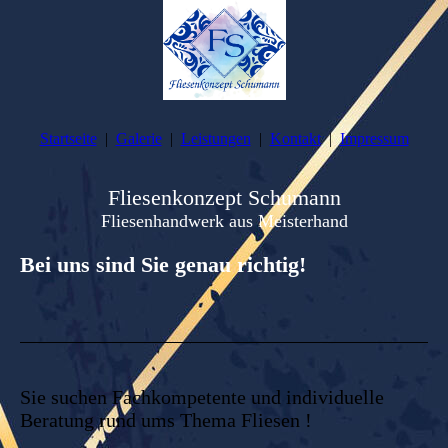
Startseite
Galerie
Leistungen
Kontakt
Impressum
Fliesenkonzept Schumann
Fliesenhandwerk
aus Meisterhand
Bei uns sind Sie genau richtig!
Sie suchen Fachkompetente und individuelle
Beratung rund ums Thema Fliesen !