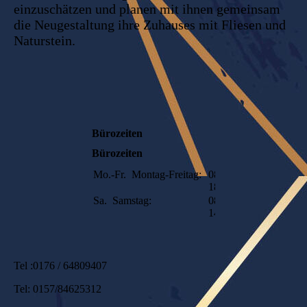
einzuschätzen und planen mit ihnen gemeinsam
die Neugestaltung ihre Zuhauses mit Fliesen und
Naturstein.
Bürozeiten
Bürozeiten
Mo.-Fr.
Montag-Freitag:
08:00-
18:00
Sa.
Samstag:
08:00-
14;00
Tel :0176 / 64809407
Tel: 0157/84625312