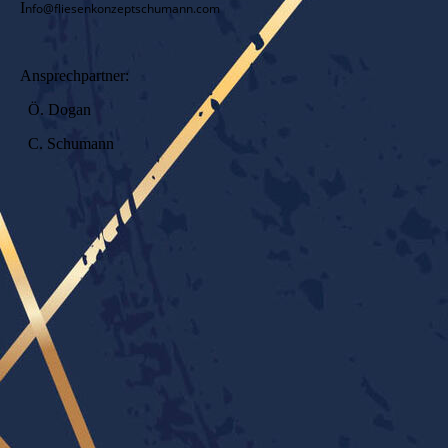
I
nfo@fliesenkonzeptschumann.com
Ansprechpartner:
Ö. Dogan
C. Schumann