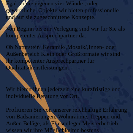
Egal ob die eigenen vier Wände , oder
gewerbliche Objekte wir bieten professionelle
und auf sie zugeschnittene Konzepte.
Von Beginn bis zur Verlegung sind wir für Sie als
kompetenter Ansprechpartner da.
Ob Naturstein ,Keramik/,Mosaik/,Innen- oder
Außenbereich Klein oder Großformate wir sind
ihr kompetenter Ansprechpartner für
Qualitätsdienstleistungen.
Wir bieten ihnen jederzeit eine kurzfristige und
individuelle Beratung vor Ort.
Profitieren Sie von unserer reichhaltige Erfahrung
von Badsanierungen, Wohnräume, Treppen und
Außen Beläge, als Fliesenleger Meisterbetrieb
wissen wir ihre Möglichkeiten bestens